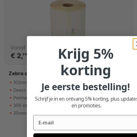
Krijg 5%
Vanaf
€ 2,
99
korting
Zebra compatible DHL verzendetiketten
102mm x 150mm
Je eerste bestelling!
Direct thermisch (eco)
Permanente lijm
Schrijf je in en ontvang 5% korting, plus update
en promoties.
300 etiketten
25mm kern
Email