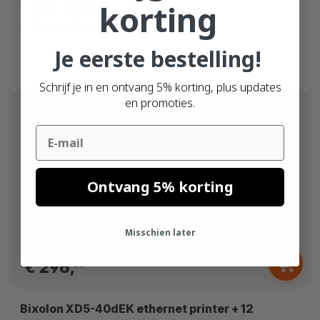
korting
Direct thermisch
Perfect alternatief voor Zebra
Je eerste bestelling!
Schrijf je in en ontvang 5% korting, plus updates
en promoties.
Email
Ontvang 5% korting
Misschien later
Vanaf
€ 296,
00
Bixolon XD5-40dEK ethernet printer + 12