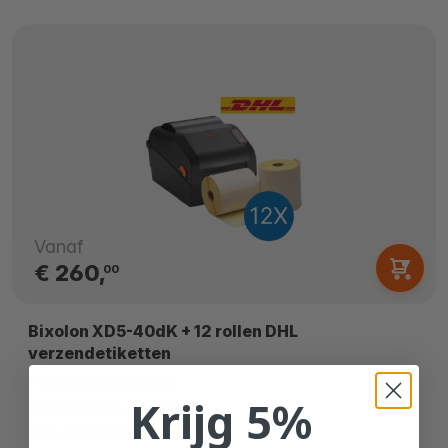
Vanaf
€ 260,
00
Bixolon XD5-40dK + 12 rollen DHL
verzendetiketten
DHL starterspakket
Krijg 5%
Met 12x 210 etiketten
12 witte rollen