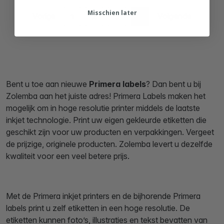
Misschien later
Vorige
Volgende
1
2
3
4
Bent u toe aan nieuwe
Primera labels
? Dan bent u bij
Zolemba aan het juiste adres! Primera Labels maken het
mogelijk om in hoge resolutie printer middels de laatste
inkjet technologie. Print uw eigen gekleurde etiketten die
geschikt zijn voor uw producten en verpakkingen. Vergeet
de prijzige, originele producten. Zolemba levert u dezelfde
kwaliteit voor een veel betere prijs.
Met de Primera inkjet printers en de bijhorende Primera
labels print u zelf etiketten in een hoge resolutie. De
etiketten kunnen foto’s, illustraties en tekst bevatten van