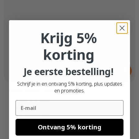
Krijg 5%
korting
Vanaf
Je eerste bestelling!
€ 14,
69
Schrijf je in en ontvang 5% korting, plus updates
Inkjet labels, 100mm x 150mm
en promoties.
100mm x 150mm
Email
500 etiketten
permanente lijm
76mm kern
Ontvang 5% korting