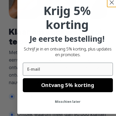
Krijg 5%
korting
Klaar om stickers op rol
Je eerste bestelling!
te bestellen?
Schrijf je in en ontvang 5% korting, plus updates
Met Zolemba is het maken van stickers op rol
en promoties.
eenvoudig en volledig op maat. Configureer je
Email
ontwerp, bekijk de gratis digitale proefdruk en
ontvang professionele stickers die jouw merk
nauwkeurig weergeven.
Ontvang 5% korting
Van klik tot print, eenvoudig online
Misschien later
geregeld.
Ontdek waarom meer dan 90.000 klanten