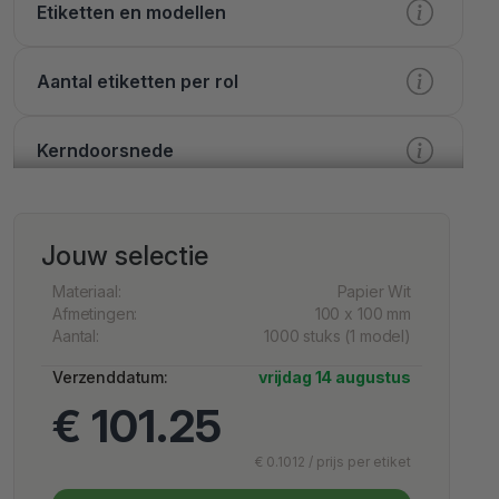
Etiketten en modellen
Aantal etiketten per rol
Kerndoorsnede
Verwerking
Jouw selectie
Bedrukking
Materiaal:
Papier Wit
Afmetingen:
100 x 100 mm
Aantal:
1000 stuks (1 model)
Afwerking
Verzenddatum:
vrijdag 14 augustus
€ 101.25
Extra mogelijkheden
€ 0.1012 / prijs per etiket
Services