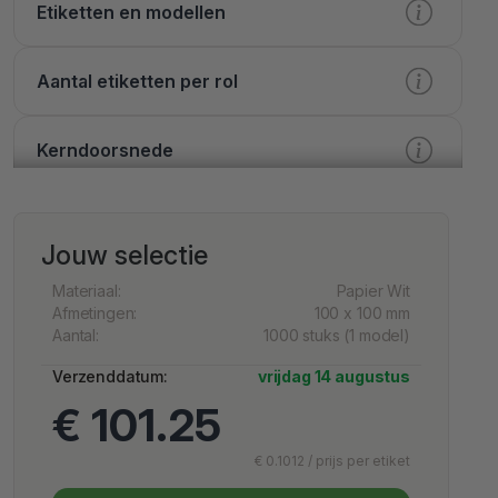
Etiketten en modellen
Aantal etiketten per rol
Kerndoorsnede
Verwerking
Jouw selectie
Bedrukking
Materiaal:
Papier Wit
Afmetingen:
100 x 100 mm
Aantal:
1000 stuks (1 model)
Afwerking
Verzenddatum:
vrijdag 14 augustus
€ 101.25
Extra mogelijkheden
€ 0.1012 / prijs per etiket
Services