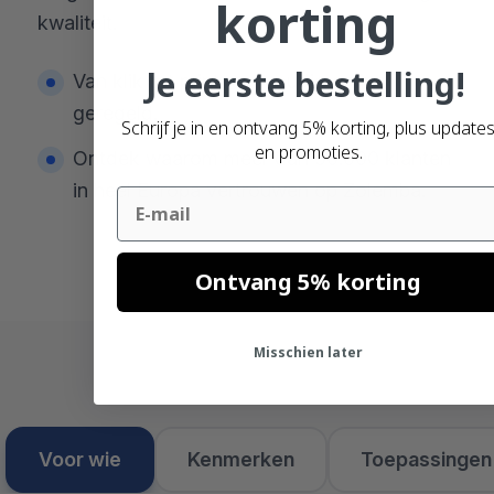
korting
kwaliteit.
Je eerste bestelling!
Van klik tot print, eenvoudig online
geregeld.
Schrijf je in en ontvang 5% korting, plus update
en promoties.
Ontdek waarom meer dan 90.000 klanten
in heel Europa vertrouwen op Zolemba.
Email
Ontvang 5% korting
Misschien later
Voor wie
Kenmerken
Toepassingen