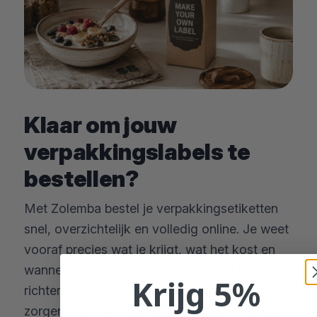
Klaar om jouw
verpakkingslabels te
bestellen?
Met Zolemba bestel je verpakkingsetiketten
snel, overzichtelijk en volledig online. Je weet
vooraf precies wat je krijgt, wat het kost en
wanneer het geleverd wordt. Zo kun jij je
Krijg 5%
richten op je product en merk, terwijl wij
zorgen voor betrouwbare etiketten van hoge