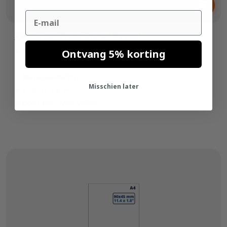
€ 67,
88
Email
A4 pakbon / retourlabel PostNL
Ontvang 5% korting
100mm x 150mm
Papier wit
Permanente lijm
Misschien later
1 etiket per vel
Doos met 1000 vellen