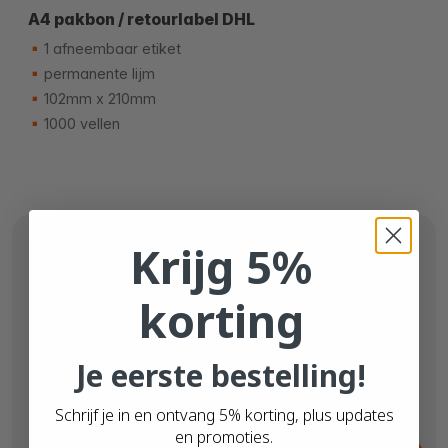
A4 pakbon / retourlabel DHL
1 afneembaar etiket
permanente lijm
102mm x 210mm
1000 vellen
Krijg 5%
korting
Je eerste bestelling!
Schrijf je in en ontvang 5% korting, plus updates
en promoties.
Vanaf