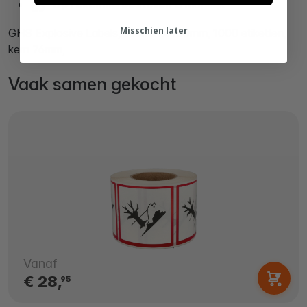
Op rekening bestellen
is mogelijk
Misschien later
GHS Explosive Labels, 100mm x 100mm, 1000 etiketten,
kern 76mm,
Vaak samen gekocht
Vanaf
€ 28,
95