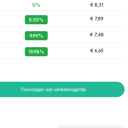
0%
€ 8,31
€ 7,89
5.05%
€ 7,48
9.99%
€ 6,65
19.98%
Toevoegen aan winkelwagentje