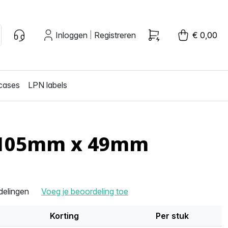
Inloggen
Registreren
€ 0,00
|
cases
LPN labels
t, 105mm x 49mm
delingen
Voeg je beoordeling toe
Korting
Per stuk