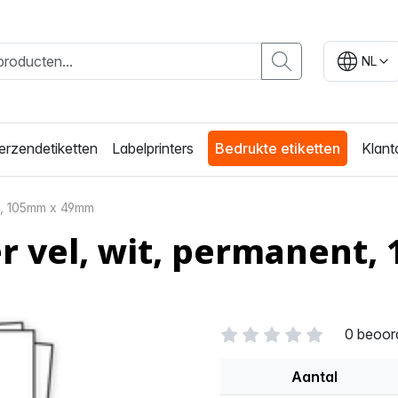
NL
erzendetiketten
Labelprinters
Bedrukte etiketten
Klant
nt, 105mm x 49mm
per vel, wit, permanen
0 beoor
Aantal