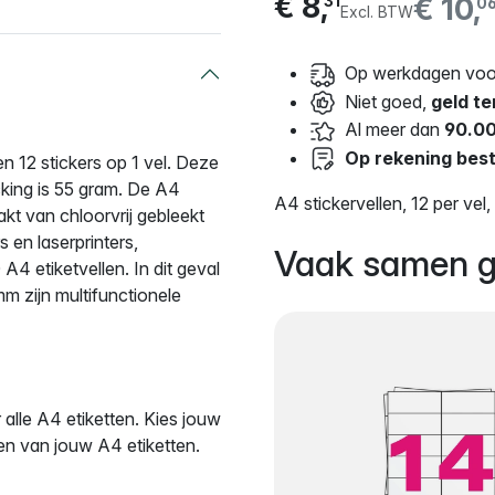
€ 8,
€ 10,
31
0
Excl. BTW
Op werkdagen voor
Niet goed,
geld te
Al meer dan
90.00
Op rekening best
en 12 stickers op 1 vel. Deze
cking is 55 gram. De A4
A4 stickervellen, 12 per ve
kt van chloorvrij gebleekt
s en laserprinters,
Vaak samen g
4 etiketvellen. In dit geval
m zijn multifunctionele
alle A4 etiketten. Kies jouw
en van jouw A4 etiketten.