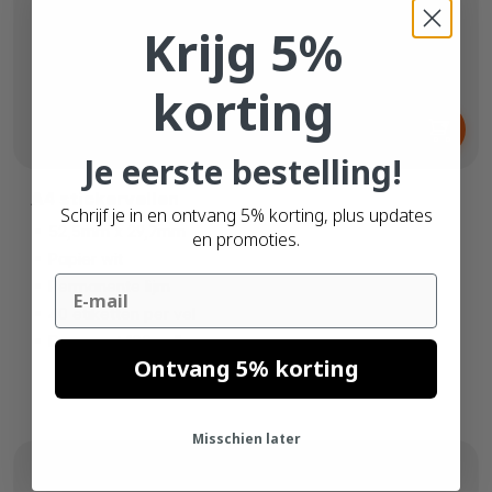
Krijg 5%
korting
Vanaf
€ 6,
65
Je eerste bestelling!
A4 stickervellen
Schrijf je in en ontvang 5% korting, plus updates
52,5mm x 29,7mm
en promoties.
Papier wit
Email
Permanente lijm
40 etiketten per vel
Doos met 100 vellen
Ontvang 5% korting
Misschien later