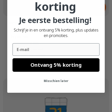
korting
Vanaf
€ 6,
65
Je eerste bestelling!
Herma A4 Etiket 4462 compatible
Schrijf je in en ontvang 5% korting, plus updates
105mm x 37mm
en promoties.
Papier wit
Permanente lijm
Email
16 etiketten per vel
Doos met 100 vellen
Ontvang 5% korting
Misschien later