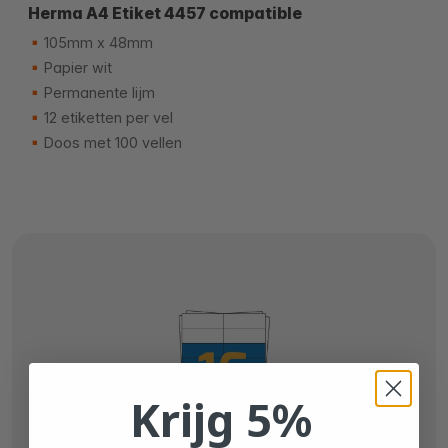
Herma A4 Etiket 4457 compatible
105mm x 48mm
Papier wit
Permanente lijm
12 etiketten per vel
Doos met 100 vellen
Krijg 5%