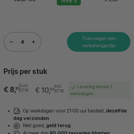
19.98%
Toevoegen aan
winkelwagentje
Prijs per stuk
Excl.
Incl.
Levering binnen 1
€ 8,
€ 10,
31
06
BTW
BTW
werkdagen
Op werkdagen voor 21:00 uur besteld,
dezelfde
dag verzonden
Niet goed,
geld terug
Al meer dan
90.000 tevreden klanten