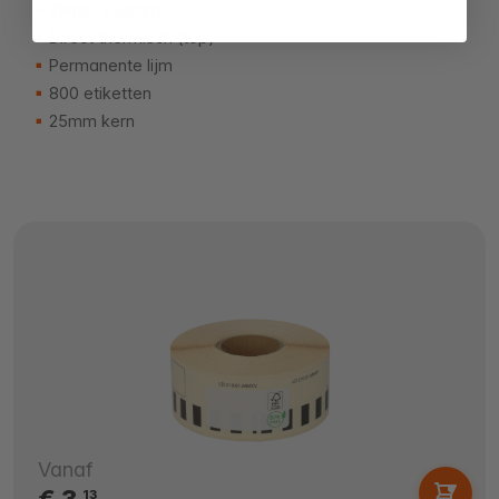
29mm x 62mm
Direct thermisch (top)
Permanente lijm
800 etiketten
25mm kern
Vanaf
€ 3,
13