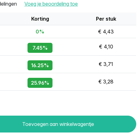
delingen
Voeg je beoordeling toe
Korting
Per stuk
0%
€ 4,43
€ 4,10
7.45%
€ 3,71
16.25%
€ 3,28
25.96%
Toevoegen aan winkelwagentje