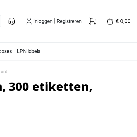
Inloggen
Registreren
€ 0,00
|
cases
LPN labels
nent
 300 etiketten,