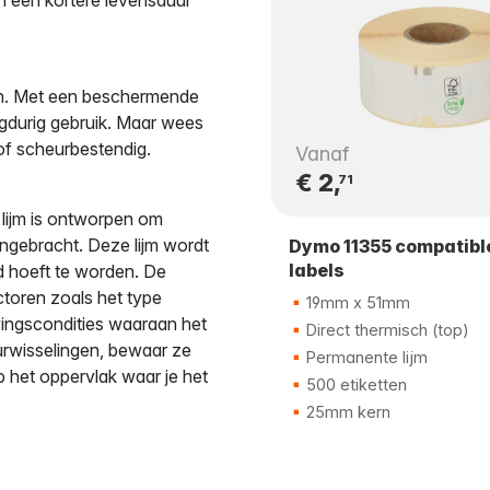
ten. Met een beschermende
angdurig gebruik. Maar wees
 of scheurbestendig.
Vanaf
€ 2,
71
lijm is ontworpen om
angebracht. Deze lijm wordt
Dymo 11355 compatibl
labels
rd hoeft te worden. De
ctoren zoals het type
19mm x 51mm
ingscondities waaraan het
Direct thermisch (top)
urwisselingen, bewaar ze
Permanente lijm
 het oppervlak waar je het
500 etiketten
25mm kern