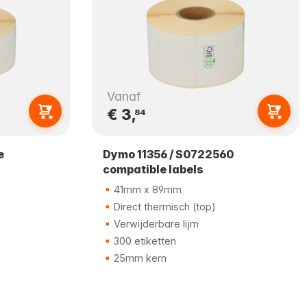
Vanaf
€ 3,
84
e
Dymo 11356 / S0722560
compatible labels
41mm x 89mm
Direct thermisch (top)
Verwijderbare lijm
300 etiketten
25mm kern