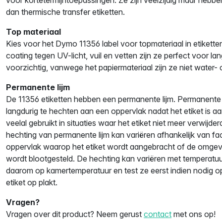
dan thermische transfer etiketten.
Top materiaal
Kies voor het Dymo 11356 label voor topmateriaal in etiket
coating tegen UV-licht, vuil en vetten zijn ze perfect voor l
voorzichtig, vanwege het papiermateriaal zijn ze niet water-
Permanente lijm
De 11356 etiketten hebben een permanente lijm. Permanente 
langdurig te hechten aan een oppervlak nadat het etiket is a
veelal gebruikt in situaties waar het etiket niet meer verwijde
hechting van permanente lijm kan variëren afhankelijk van fa
oppervlak waarop het etiket wordt aangebracht of de omgev
wordt blootgesteld. De hechting kan variëren met temperatu
daarom op kamertemperatuur en test ze eerst indien nodig op
etiket op plakt.
Vragen?
Vragen over dit product? Neem gerust
contact
met ons op!