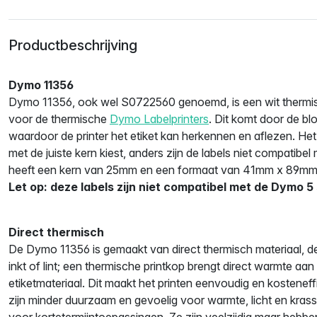
Productbeschrijving
Dymo 11356
Dymo 11356, ook wel S0722560 genoemd, is een wit thermisc
voor de thermische
Dymo Labelprinters
. Dit komt door de bl
waardoor de printer het etiket kan herkennen en aflezen. Het i
met de juiste kern kiest, anders zijn de labels niet compatibel 
heeft een kern van 25mm en een formaat van 41mm x 89mm
Let op: deze labels zijn niet compatibel met de Dymo 5 
Direct thermisch
De Dymo 11356 is gemaakt van direct thermisch materiaal, 
inkt of lint; een thermische printkop brengt direct warmte aa
etiketmateriaal. Dit maakt het printen eenvoudig en kosteneffi
zijn minder duurzaam en gevoelig voor warmte, licht en krass
voor kortetermijntoepassingen. Ze zijn veelzijdig maar hebb