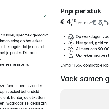
Prijs per stuk
€ 4,
€ 5,
43
36
Excl. BTW
I
h label, specifiek gemaakt
Op werkdagen voor
okmarkering op het etiket
Niet goed,
geld te
s belangrijk dat je een rol
Al meer dan
90.00
met je printer. Dit model
Op rekening best
.
series printers.
Dymo 11356 compatible lab
Vaak samen g
deze functioneren zonder
n op speciaal behandeld
ciënt. Echter, de etiketten
en, waardoor ze ideaal zijn
en een kortere levensduur