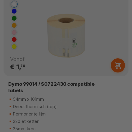
Vanaf
€ 1,
70
Dymo 99014 / S0722430 compatible
labels
54mm x 101mm
Direct thermisch (top)
Permanente lijm
220 etiketten
25mm kern