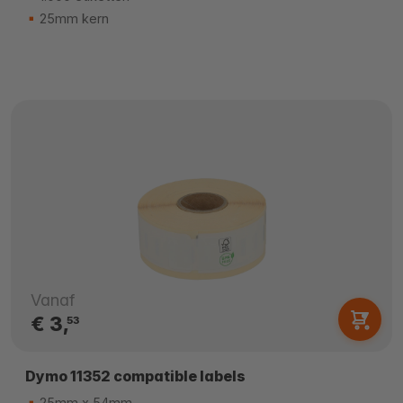
25mm kern
Vanaf
€ 3,
53
Dymo 11352 compatible labels
25mm x 54mm