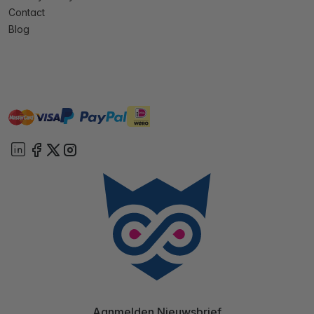
Contact
Blog
master
visa
ideal
paypal
On account
Aanmelden Nieuwsbrief