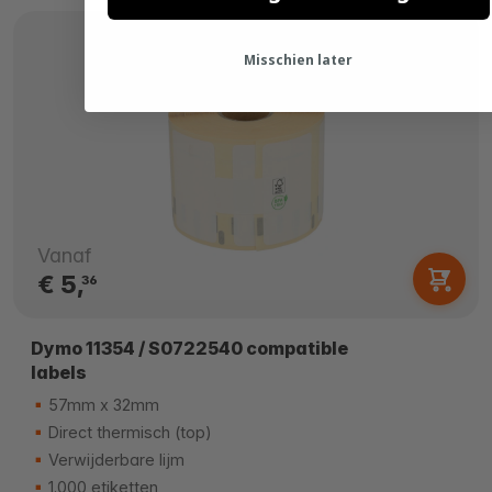
Misschien later
Vanaf
€ 5,
36
Dymo 11354 / S0722540 compatible
labels
57mm x 32mm
Direct thermisch (top)
Verwijderbare lijm
1.000 etiketten