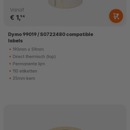
Vanaf
€ 1,
94
Dymo 99019 / S0722480 compatible
labels
190mm x 59mm
Direct thermisch (top)
Permanente lijm
110 etiketten
25mm kern