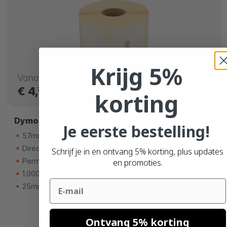
Krijg 5%
Vanaf
€ 4,
77
korting
Dymo 11354 compatible labels
Je eerste bestelling!
57mm x 32mm
Direct thermisch (top)
Schrijf je in en ontvang 5% korting, plus updates
Permanente lijm
en promoties.
1.000 etiketten
Email
25mm kern
Ontvang 5% korting