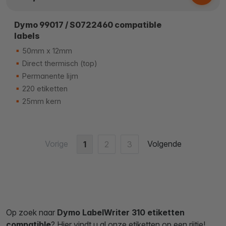
Dymo 99017 / S0722460 compatible
labels
50mm x 12mm
Direct thermisch (top)
Permanente lijm
220 etiketten
25mm kern
Vorige
Volgende
1
2
3
Op zoek naar
Dymo LabelWriter 310 etiketten
compatible
? Hier vindt u al onze etiketten op een rijtje!