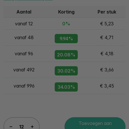
Aantal
Korting
Per stuk
vanaf 12
0%
€ 5,23
vanaf 48
€ 4,71
9.94%
vanaf 96
€ 4,18
20.08%
vanaf 492
€ 3,66
30.02%
vanaf 996
€ 3,45
34.03%
Toevoegen aan