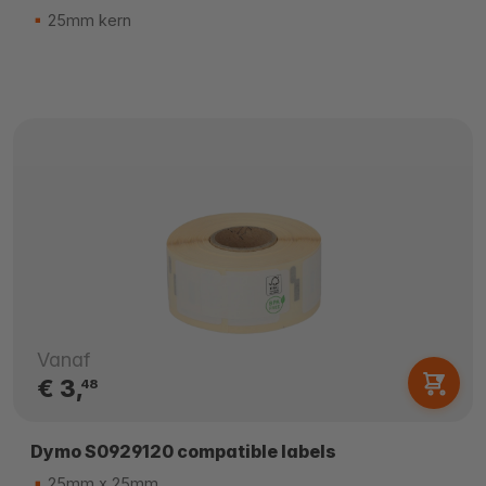
25mm kern
Vanaf
€ 3,
48
Dymo S0929120 compatible labels
25mm x 25mm