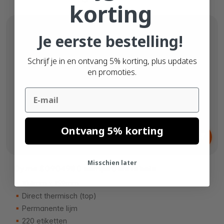
korting
Je eerste bestelling!
Schrijf je in en ontvang 5% korting, plus updates
en promoties.
Email
Vanaf
Ontvang 5% korting
€ 6,
29
Misschien later
Dymo S0904980 compatible labels
104mm x 159mm
Direct thermisch (top)
Permanente lijm
220 etiketten