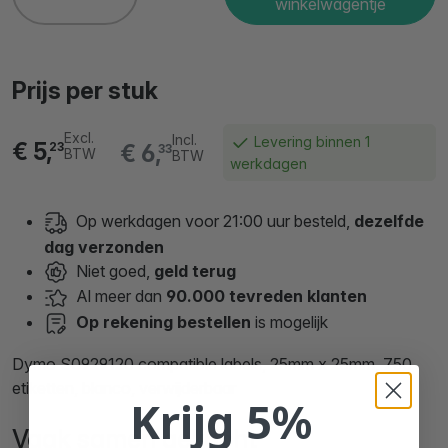
winkelwagentje
Prijs per stuk
Excl.
Incl.
Levering binnen 1
€ 5,
€ 6,
23
33
BTW
BTW
werkdagen
Op werkdagen voor 21:00 uur besteld,
dezelfde
dag verzonden
Niet goed,
geld terug
Al meer dan
90.000 tevreden klanten
Op rekening bestellen
is mogelijk
Dymo S0929120 compatible labels, 25mm x 25mm, 750
etiketten, blanco, verwijderbaar
Krijg 5%
Vaak samen gekocht