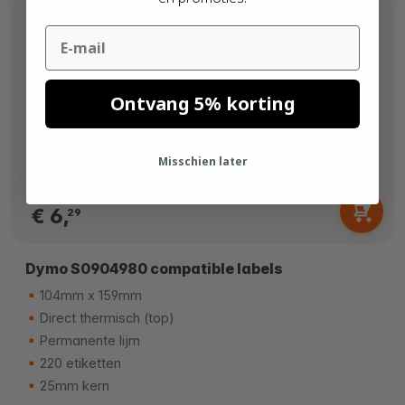
Email
Ontvang 5% korting
Misschien later
Vanaf
€ 6,
29
Dymo S0904980 compatible labels
104mm x 159mm
Direct thermisch (top)
Permanente lijm
220 etiketten
25mm kern