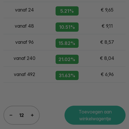
vanaf 24
€ 9,65
5.21%
vanaf 48
€ 9,11
10.51%
vanaf 96
€ 8,57
15.82%
vanaf 240
€ 8,04
21.02%
vanaf 492
€ 6,96
31.63%
Toevoegen aan
winkelwagentje