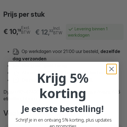
Prijs per stuk
Excl.
Incl.
Levering binnen 1
€ 10,
€ 12,
18
32
BTW
BTW
werkdagen
Op werkdagen voor 21:00 uur besteld,
dezelfde
dag verzonden
Niet goed,
geld terug
Krijg 5%
Al meer dan
90.000 tevreden klanten
Op rekening bestellen
is mogelijk
korting
Dymo S0947420 compatible labels, 102mm x 59mm, 575
etiketten, blanco, permanent
Je eerste bestelling!
Vaak samen gekocht
Schrijf je in en ontvang 5% korting, plus updates
en promoties.