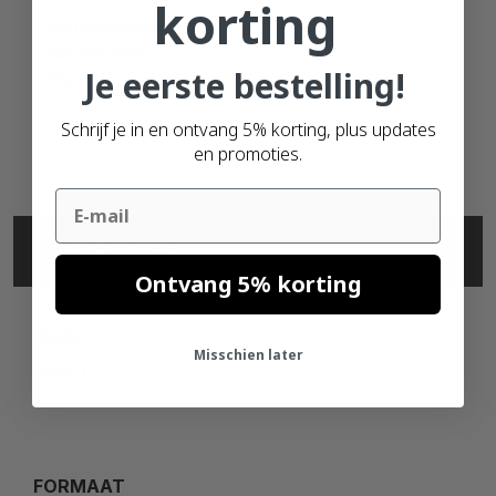
korting
Permanente lijm
220 etiketten
Je eerste bestelling!
25mm kern
Schrijf je in en ontvang 5% korting, plus updates
en promoties.
Email
SPECIFICATIES
Ontvang 5% korting
MERK
Misschien later
SEIKO
FORMAAT