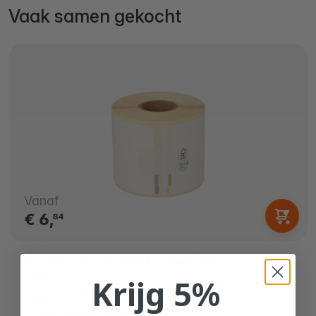
Vaak samen gekocht
Vanaf
€ 6,
84
Duurzame Dymo 99014 compatible
labels
Krijg 5%
54mm x 101mm
Direct thermisch PP