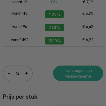
vanaf 12
0%
€ 7,19
vanaf 48
€ 6,90
4.03%
vanaf 96
€ 6,62
7.93%
vanaf 492
€ 6,32
12.10%
Toevoegen aan
winkelwagentje
Prijs per stuk