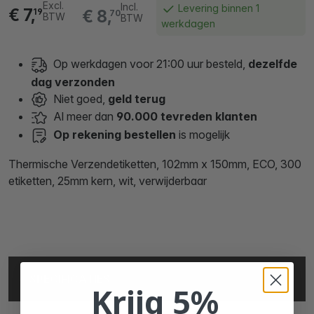
Excl.
Incl.
Levering binnen 1
€ 7,
€ 8,
19
70
BTW
BTW
werkdagen
Op werkdagen voor 21:00 uur besteld,
dezelfde
dag verzonden
Niet goed,
geld terug
Al meer dan
90.000 tevreden klanten
Op rekening bestellen
is mogelijk
Thermische Verzendetiketten, 102mm x 150mm, ECO, 300
etiketten, 25mm kern, wit, verwijderbaar
SPECIFICATIES
Krijg 5%