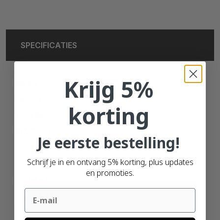
SPECIFICATIES
Krijg 5%
MERK
ZEBRA
korting
TOSHIBA
BIXOLON
Je eerste bestelling!
Schrijf je in en ontvang 5% korting, plus updates
en promoties.
FORMAAT
Email
102MM