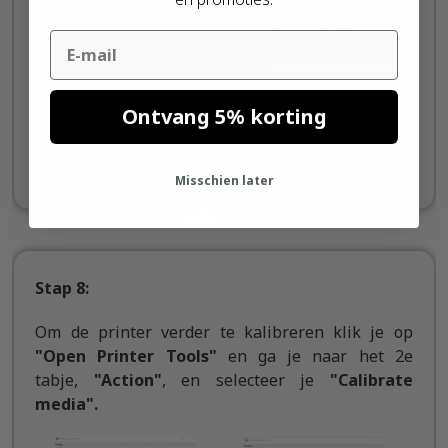
"Next"
te klikken of
direct op
"Finish"
.
Email
Ontvang 5% korting
Misschien later
Stap 8:
Om de printer verder te kalibreren klik je op
"Open Printer Tools"
en ga je naar het 2e
tabje,
"Action"
, en selecteer je
"Calibrate
media".