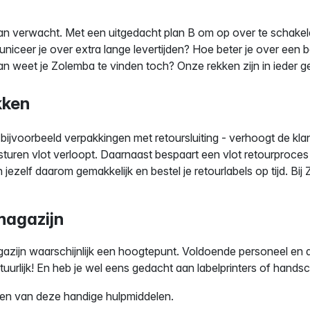
s dan verwacht. Met een uitgedacht plan B om op over te schakel
iceer je over extra lange levertijden? Hoe beter je over een b
 Dan weet je Zolemba te vinden toch? Onze rekken zijn in ieder g
okken
bijvoorbeeld verpakkingen met retoursluiting - verhoogt de klan
turen vlot verloopt. Daarnaast bespaart een vlot retourproces 
jezelf daarom gemakkelijk en bestel je retourlabels op tijd. Bij 
 magazijn
magazijn waarschijnlijk een hoogtepunt. Voldoende personeel en
uurlijk! En heb je wel eens gedacht aan labelprinters of handsc
len van deze handige hulpmiddelen.