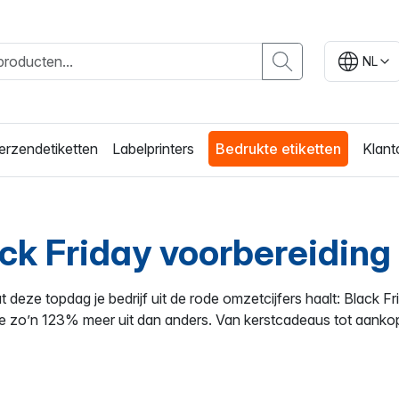
NL
erzendetiketten
Labelprinters
Bedrukte etiketten
Klant
ack Friday voorbereiding
t deze topdag je bedrijf uit de rode omzetcijfers haalt: Black Fr
e zo’n 123% meer uit dan anders. Van kerstcadeaus tot aankope