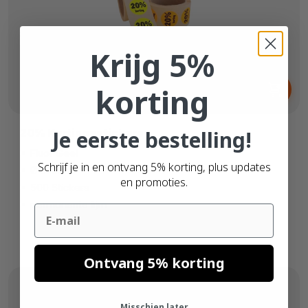
Krijg 5%
Vanaf
korting
€ 6,
30
Je eerste bestelling!
20% Kortingsstickers
Fluor Geel
Schrijf je in en ontvang 5% korting, plus updates
Ø 37mm
en promoties.
500 Stickers
permanente lijm
Email
Ontvang 5% korting
Misschien later