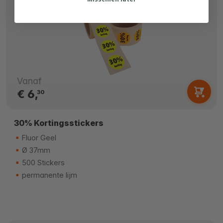
Vanaf
€ 6,
30
30% Kortingsstickers
Fluor Geel
Ø 37mm
500 Stickers
permanente lijm