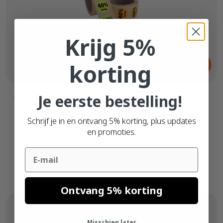
Krijg 5%
Vanaf
korting
€ 6,
30
Je eerste bestelling!
40% Kortingsstickers
Fluor Geel
Schrijf je in en ontvang 5% korting, plus updates
Ø 37mm
en promoties.
500 Stickers
permanente lijm
Email
Ontvang 5% korting
Misschien later