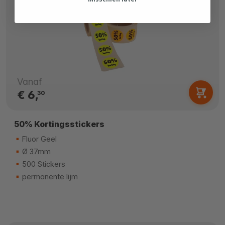
Vanaf
€ 6,
30
50% Kortingsstickers
Fluor Geel
Ø 37mm
500 Stickers
permanente lijm