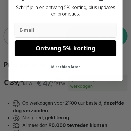
Schrijf je in en ontvang 5% korting, plus updates
en promoties.
Email
Toevoegen aan
winkelwagentje
Ontvang 5% korting
Prijs per stuk
Misschien later
Excl.
Incl.
Levering binnen 3
€ 39,
€ 47,
66
99
BTW
BTW
werkdagen
Op werkdagen voor 21:00 uur besteld,
dezelfde
dag verzonden
Niet goed,
geld terug
Al meer dan
90.000 tevreden klanten