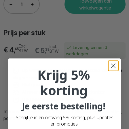
Toevoegen aan
winkelwagentje
Prijs per stuk
Excl.
Incl.
Levering binnen 3
€ 4,
€ 5,
45
38
BTW
BTW
werkdagen
Krijg 5%
Op werkdagen voor 21:00 uur besteld,
dezelfde
dag verzonden
korting
Niet goed,
geld terug
Al meer dan
90.000 tevreden klanten
Op rekening bestellen
is mogelijk
Je eerste bestelling!
Invoice enclosed label, 101,6mm x 38,1mm, 300 etiketten,
Schrijf je in en ontvang 5% korting, plus updates
permanent
en promoties.