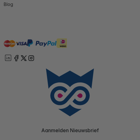
Blog
master
visa
ideal
paypal
On account
Aanmelden Nieuwsbrief