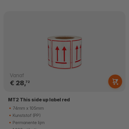
Vanaf
€ 28,
72
MT2 This side up label red
74mm x 105mm
Kunststof (PP)
Permanente lijm