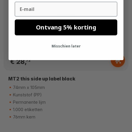
Email
Ontvang 5% korting
Misschien later
Vanaf
€ 28,
72
MT2 this side up label black
74mm x 105mm
Kunststof (PP)
Permanente lijm
1.000 etiketten
76mm kern