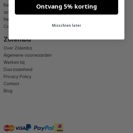
Ontvang 5% korting
Betaling
account aanpassen
Retouren
Misschien later
Conformiteitsverklaring PPWR
Zolemba
Over Zolemba
Algemene voorwaarden
Werken bij
Duurzaamheid
Privacy Policy
Contact
Blog
master
visa
ideal
paypal
On account