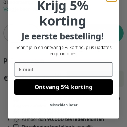
Krijg 5%
0 beoordelingen
Voeg je beoordeling toe
korting
Toevoegen aan
Je eerste bestelling!
winkelwagentje
Schrijf je in en ontvang 5% korting, plus updates
en promoties.
Prijs per stuk
Email
Excl.
Incl.
Levering binnen 1
€ 59,
€ 72,
99
59
BTW
BTW
werkdagen
Ontvang 5% korting
Op werkdagen voor 21:00 uur besteld,
dezelfde
dag verzonden
Misschien later
Niet goed,
geld terug
Al meer dan
90.000 tevreden klanten
Op rekening bestellen
is mogelijk