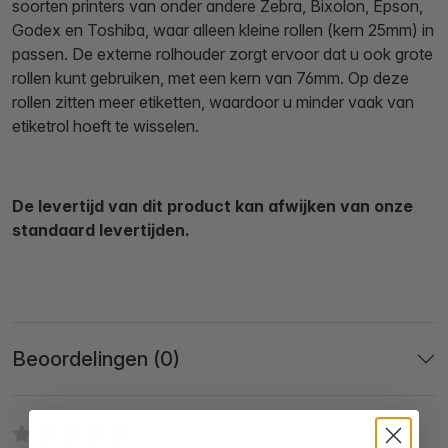
soorten printers van onder andere Zebra, Bixolon, Epson,
Godex en Toshiba, waar alleen kleine rollen (kern 25mm) in
passen. De externe rolhouder zorgt ervoor dat u ook grote
rollen kunt gebruiken, met een kern van 76mm. Op deze
rollen zitten meer etiketten, waardoor u minder vaak van
etiketrol hoeft te wisselen.
De levertijd van dit product kan afwijken van onze
standaard levertijden.
Beoordelingen (0)