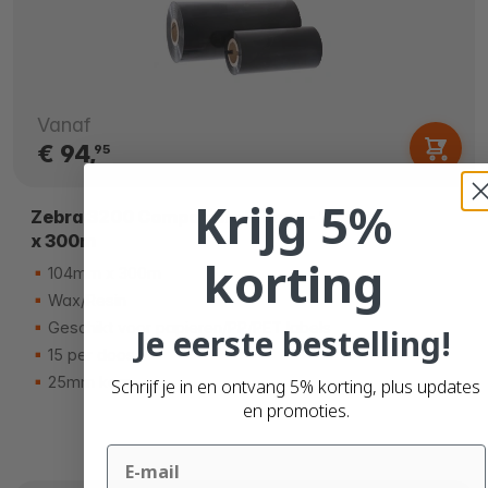
Vanaf
€ 94,
95
Krijg 5%
Zebra 3200 Compatible Ribbon - 104mm
x 300m
korting
104mm x 300m
Wax/Resin
Geschikt voor papieren/PP/PET labels
Je eerste bestelling!
15 per doos
25mm kern
Schrijf je in en ontvang 5% korting, plus updates
en promoties.
Email