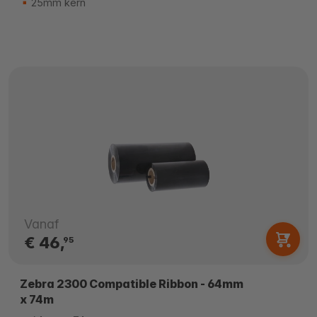
25mm kern
Vanaf
€ 46,
95
Zebra 2300 Compatible Ribbon - 64mm
x 74m