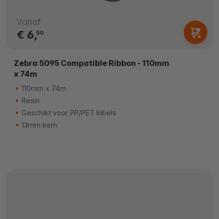
Vanaf
€ 6,
50
Zebra 5095 Compatible Ribbon - 110mm
x 74m
110mm x 74m
Resin
Geschikt voor PP/PET labels
13mm kern