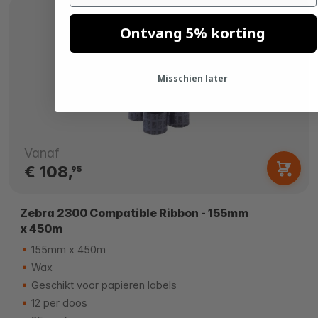
Ontvang 5% korting
Misschien later
Vanaf
€ 108,
95
Zebra 2300 Compatible Ribbon - 155mm
x 450m
155mm x 450m
Wax
Geschikt voor papieren labels
12 per doos