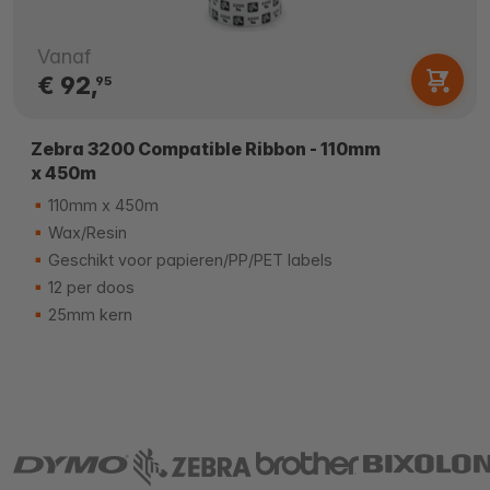
Vanaf
€ 92,
95
Zebra 3200 Compatible Ribbon - 110mm
x 450m
110mm x 450m
Wax/Resin
Geschikt voor papieren/PP/PET labels
12 per doos
25mm kern