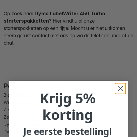
Op zoek naar
Dymo LabelWriter 450 Turbo
starterspakketten
? Hier vindt u al onze
starterspakketten op een rijtje! Mocht u er niet uitkomen
neem gerust contact met ons op via de telefoon, mail of de
chat.
Populaire producten
Krijg 5%
Bier etiket maken
Wijnetiket maken
korting
Zebra 102mm x 150mm compatible
Zebra 102mm x 210mm compatible
Dymo 99010 compatible
Je eerste bestelling!
Dymo 99012 compatible