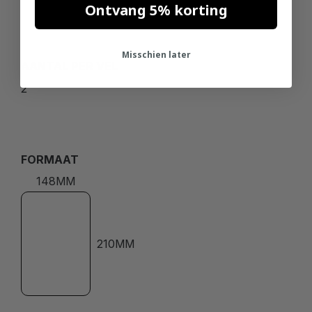
Ontvang 5% korting
Misschien later
AANTAL PER VEL
2
FORMAAT
148MM
210MM