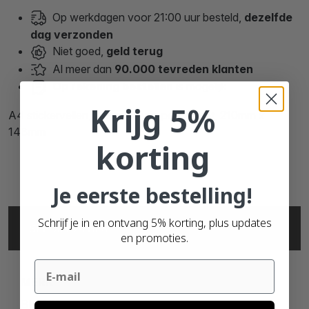
Op werkdagen voor 21:00 uur besteld,
dezelfde
dag verzonden
Niet goed,
geld terug
Al meer dan
90.000 tevreden klanten
Op rekening bestellen
is mogelijk
Krijg 5%
A4 stickervellen, 2 per vel, wit, permanent, 210mm x
148mm
korting
Je eerste bestelling!
Schrijf je in en ontvang 5% korting, plus updates
SPECIFICATIES
en promoties.
Email
MERK
BLANK