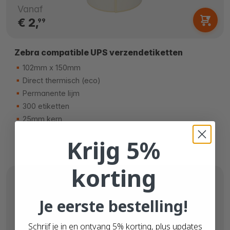
Vanaf
€ 2,
99
Zebra compatible UPS verzendetiketten
102mm x 150mm
Direct thermisch (eco)
Permanente lijm
300 etiketten
25mm kern
Krijg 5%
korting
Je eerste bestelling!
Schrijf je in en ontvang 5% korting, plus updates