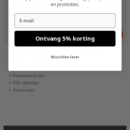
en promoties.
Email
Vanaf
€ 10,
41
Ontvang 5% korting
Zebra compatible UPS verzendetiketten
Misschien later
102mm x 150mm
Direct thermisch (eco)
Permanente lijm
900 etiketten
76mm kern