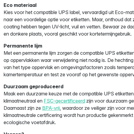
Eco materiaal
Kies voor het compatible UPS label, vervaardigd uit Eco-mate
naar een voordelige optie voor etiketten. Maar, onthoud da
coating hebben tegen UV-licht, vuil en vetten. Bewaar ze d
en donkere plaats, vooral geschikt voor kortetermijngebruik.
Permanente lijm
Met een permanente lijm zorgen de compatible UPS etiketten
op oppervlakken waar verwijdering niet nodig is. De hechting 
van het type oppervlak en omgevingsfactoren zoals temperat
kamertemperatuur en test ze vooraf op het gewenste oppervl
Duurzaam geproduceerd
Maak een duurzame keuze met de compatible UPS etiketten, di
klimaatneutraal en
FSC-gecertificeerd
zijn voor duurzaam ge
Daarnaast zijn ze
BPA-vrij
, waardoor ze veiliger zijn voor me
klimaatneutrale certificering wordt hun productie gekenmerk
ecologische voetafdruk.