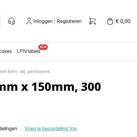
Inloggen
Registreren
€ 0,00
|
cases
LPN labels
mm kern, wit, permanent
2mm x 150mm, 300
delingen
Voeg je beoordeling toe