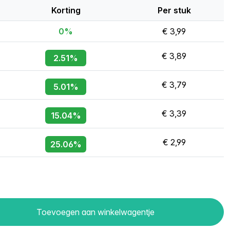
Korting
Per stuk
0%
€ 3,99
€ 3,89
2.51%
€ 3,79
5.01%
€ 3,39
15.04%
€ 2,99
25.06%
Toevoegen aan winkelwagentje