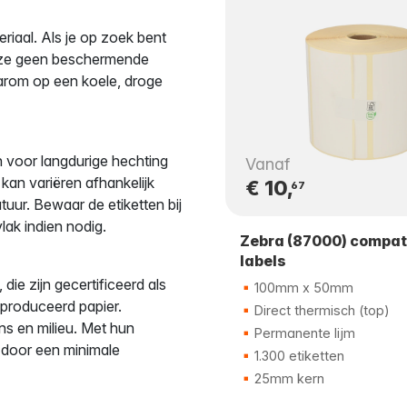
riaal. Als je op zoek bent
t ze geen beschermende
aarom op een koele, droge
 voor langdurige hechting
Vanaf
kan variëren afhankelijk
€ 10,
67
uur. Bewaar de etiketten bij
ak indien nodig.
Zebra (87000) compat
labels
e zijn gecertificeerd als
100mm x 50mm
produceerd papier.
Direct thermisch (top)
ns en milieu. Met hun
Permanente lijm
t door een minimale
1.300 etiketten
25mm kern