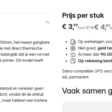
Prijs per stuk
€ 3,
€ 4,
99
83
Excl. BTW
I
Op werkdagen voor
 150mm, het meest gangbare
Niet goed,
geld te
le met direct thermische
s belangrijk dat je een rol met
Al meer dan
90.00
e printer. Dit model heeft
Op rekening best
Zebra compatible UPS verz
wit, permanent
teriaal en vereisen geen
Vaak samen g
licht, omdat dit de afdruk
ig, maar hebben een kortere