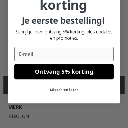
korting
Zebra (800264-305) compatible labels
102mm x 76mm
Je eerste bestelling!
Direct thermisch (top)
Permanente lijm
Schrijf je in en ontvang 5% korting, plus updates
930 etiketten
en promoties.
25mm kern
Email
Ontvang 5% korting
SPECIFICATIES
Misschien later
MERK
BIXOLON