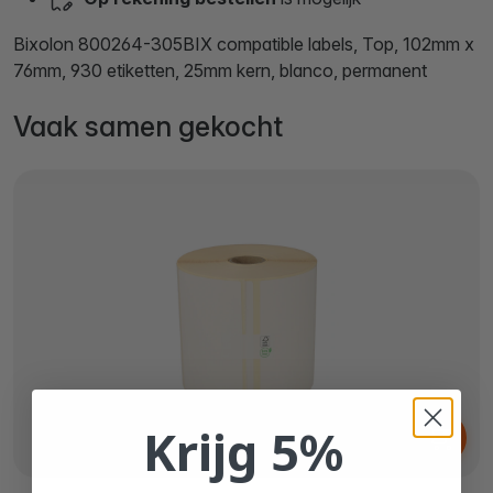
Bixolon 800264-305BIX compatible labels, Top, 102mm x
76mm, 930 etiketten, 25mm kern, blanco, permanent
Vaak samen gekocht
Vanaf
Krijg 5%
€ 10,
48