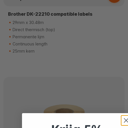
Brother DK-22210 compatible labels
29mm x 30.48m
Direct thermisch (top)
Permanente lijm
Continuous length
25mm kern