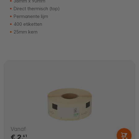
38mm x 90mm
Direct thermisch (top)
Permanente lijm
400 etiketten
25mm kern
Vanaf
€ 2,
61