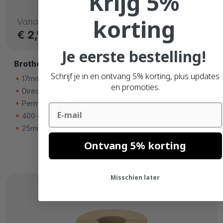
Krijg 5%
korting
Vanaf
€ 2,
08
Je eerste bestelling!
Brother DK-11204 compatible labels
Schrijf je in en ontvang 5% korting, plus updates
17mm x 54mm
en promoties.
Direct thermisch (top)
Permanente lijm
Email
400 etiketten
25mm kern
Ontvang 5% korting
Misschien later