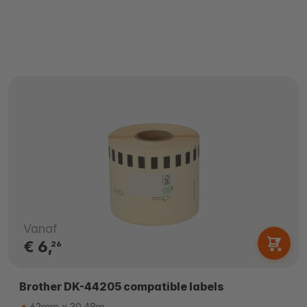
Vanaf
€ 6,
26
Brother DK-44205 compatible labels
62mm x 30.48m