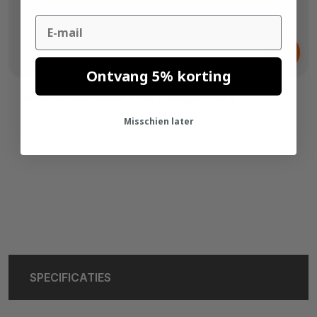
Email
Vanaf
€ 59,
99
Ontvang 5% korting
Externe Rolhouder voor Labelprinters
Misschien later
SPECIFICATIES