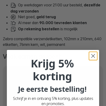
Op werkdagen voor 21:00 uur besteld,
dezelfde
dag verzonden
Niet goed,
geld terug
Al meer dan
90.000 tevreden klanten
Op rekening bestellen
is mogelijk
Zebra compatible verzendetiketten, 102mm x 210mm, 640
etiketten, 76mm kern, wit, permanent
Vaak samen gekocht
Krijg 5%
korting
Je eerste bestelling!
Schrijf je in en ontvang 5% korting, plus updates
en promoties.