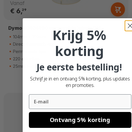
Vanaf
€ 6,
29
Dymo S0904980 compatible labels DHL
Krijg 5%
104mm x 159mm
Direct thermisch (top)
korting
Permanente lijm
220 etiketten
Je eerste bestelling!
25mm kern
Schrijf je in en ontvang 5% korting, plus updates
en promoties.
Email
Ontvang 5% korting