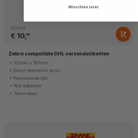
Misschien later
Vanaf
€ 10,
41
Zebra compatible DHL verzendetiketten
102mm x 150mm
Direct thermisch (eco)
Permanente lijm
900 etiketten
76mm kern