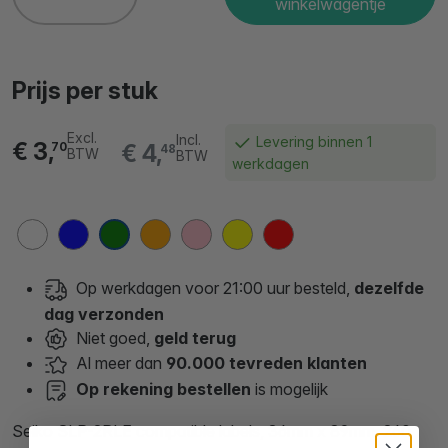
winkelwagentje
Prijs per stuk
Excl.
Incl.
Levering binnen 1
€ 3,
€ 4,
70
48
BTW
BTW
werkdagen
Op werkdagen voor 21:00 uur besteld,
dezelfde
dag verzonden
Niet goed,
geld terug
Al meer dan
90.000 tevreden klanten
Op rekening bestellen
is mogelijk
Seiko SLP-2RLE compatible labels, 36mm x 89mm, 260