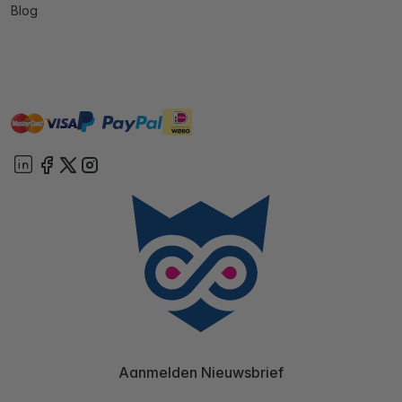
Blog
master
visa
ideal
paypal
On account
Aanmelden Nieuwsbrief