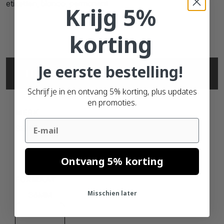
etiketten, blanco, permanent
Krijg 5%
korting
Je eerste bestelling!
SPECIFICATIES
Schrijf je in en ontvang 5% korting, plus updates
en promoties.
MERK
Email
SEIKO
Ontvang 5% korting
FORMAAT
Misschien later
36MM