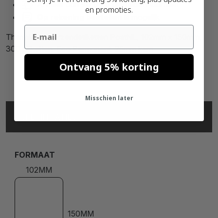
Al meer dan
90.000 tevreden klanten
en promoties.
Op rekening bestellen
is mogelijk
Email
Thermische verzendetiketten PostNL, 102mm x 150mm,
300 etiketten, Eco Permanent, 25mm kern
Ontvang 5% korting
Misschien later
SPECIFICATIES
FORMAAT
102MM
150MM