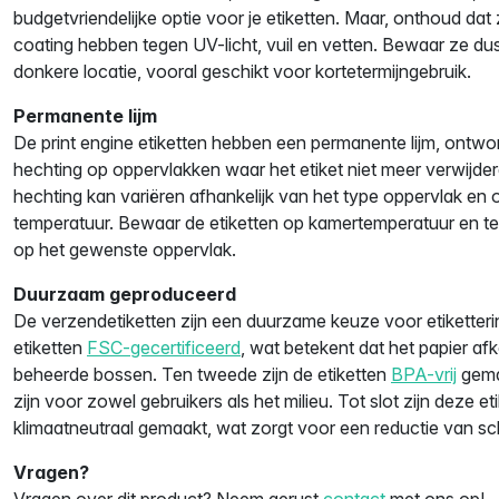
budgetvriendelijke optie voor je etiketten. Maar, onthoud d
coating hebben tegen UV-licht, vuil en vetten. Bewaar ze du
donkere locatie, vooral geschikt voor kortetermijngebruik.
Permanente lijm
De print engine etiketten hebben een permanente lijm, ontwo
hechting op oppervlakken waar het etiket niet meer verwijde
hechting kan variëren afhankelijk van het type oppervlak en
temperatuur. Bewaar de etiketten op kamertemperatuur en te
op het gewenste oppervlak.
Duurzaam geproduceerd
De verzendetiketten zijn een duurzame keuze voor etiketterin
etiketten
FSC-gecertificeerd
, wat betekent dat het papier af
beheerde bossen. Ten tweede zijn de etiketten
BPA-vrij
gemaa
zijn voor zowel gebruikers als het milieu. Tot slot zijn deze et
klimaatneutraal gemaakt, wat zorgt voor een reductie van sch
Vragen?
Vragen over dit product? Neem gerust
contact
met ons op!