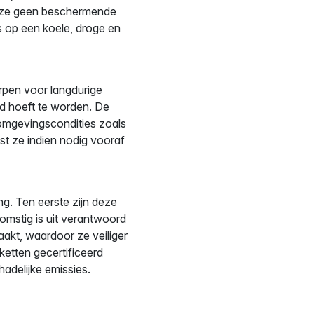
at ze geen beschermende
s op een koele, droge en
rpen voor langdurige
rd hoeft te worden. De
 omgevingscondities zoals
st ze indien nodig vooraf
g. Ten eerste zijn deze
komstig is uit verantwoord
kt, waardoor ze veiliger
iketten gecertificeerd
adelijke emissies.