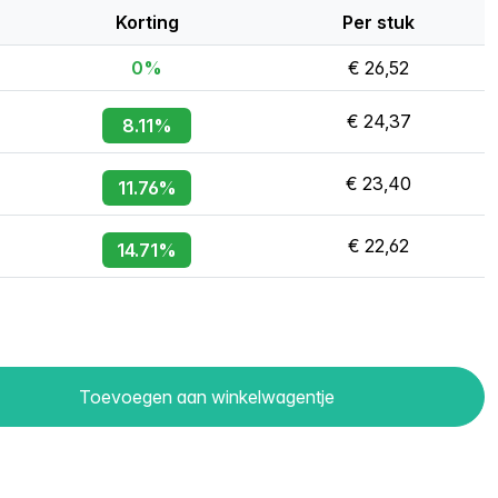
Korting
Per stuk
0%
€ 26,52
€ 24,37
8.11%
€ 23,40
11.76%
€ 22,62
14.71%
Toevoegen aan winkelwagentje