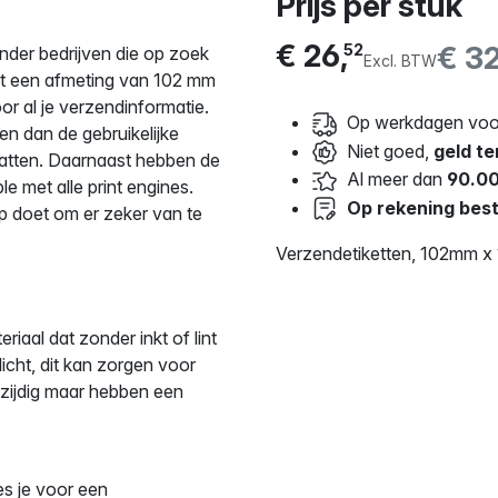
Prijs per stuk
€ 26,
€ 32
52
nder bedrijven die op zoek
Excl. BTW
et een afmeting van 102 mm
r al je verzendinformatie.
Op werkdagen voor
en dan de gebruikelijke
Niet goed,
geld te
vatten. Daarnaast hebben de
Al meer dan
90.00
e met alle print engines.
Op rekening best
p doet om er zeker van te
Verzendetiketten, 102mm x 
iaal dat zonder inkt of lint
icht, dit kan zorgen voor
elzijdig maar hebben een
es je voor een