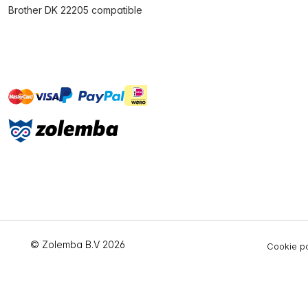
Brother DK 22205 compatible
master
visa
ideal
paypal
On account
© Zolemba B.V 2026
Cookie po