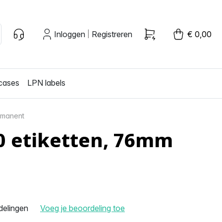
Inloggen
Registreren
€ 0,00
|
cases
LPN labels
ermanent
0 etiketten, 76mm
delingen
Voeg je beoordeling toe