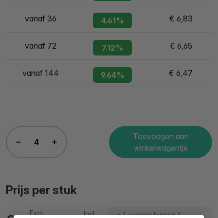
vanaf 36
€ 6,83
4.61%
vanaf 72
€ 6,65
7.12%
vanaf 144
€ 6,47
9.64%
Toevoegen aan
winkelwagentje
Prijs per stuk
Excl.
Incl.
Levering binnen 1
16