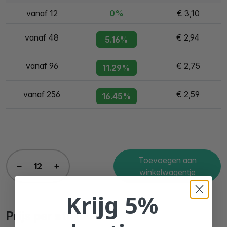
vanaf 12
0%
€ 3,10
vanaf 48
€ 2,94
5.16%
vanaf 96
€ 2,75
11.29%
vanaf 256
€ 2,59
16.45%
Toevoegen aan
winkelwagentje
Krijg 5%
Prijs per stuk