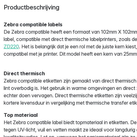
Productbeschrijving
Zebra compatible labels
De Zebra compatible heeft een formaat van 102mm X 102mm.
label, compatible met direct thermische labelprinters, zoals d
ZD220
. Het is belangrijk dat je een rol met de juiste kern kiest
compatibel met je printer. Dit model heeft een kern van 25mm
Direct thermisch
Zebra compatible etiketten zijn gemaakt van direct thermisch
lint overbodig is. Het gebruik in warme omgevingen en direct 
echter doen vervagen. Direct thermische etiketten zijn veelz
kortere levensduur in vergelijking met thermische transfer etik
Top materiaal
Het Zebra compatible label biedt topmateriaal in etiketten.
tegen UV-licht, vuil en vetten maakt ze ideaal voor langdurig
kwaliteitsverlies. Let op, vanwege het papiermateriaal zijn ze 