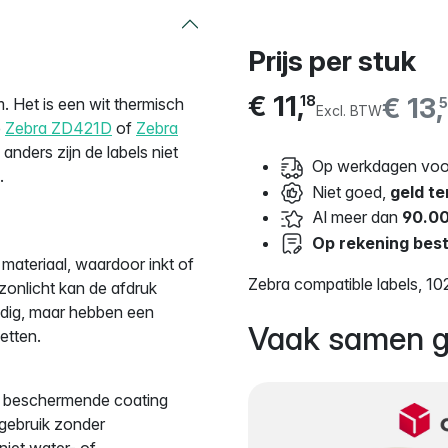
Prijs per stuk
€ 11,
€ 13,
18
 Het is een wit thermisch
5
Excl. BTW
e
Zebra ZD421D
of
Zebra
, anders zijn de labels niet
Op werkdagen voor
.
Niet goed,
geld te
Al meer dan
90.00
Op rekening best
 materiaal, waardoor inkt of
Zebra compatible labels, 1
zonlicht kan de afdruk
ijdig, maar hebben een
Vaak samen g
etten.
 De beschermende coating
 gebruik zonder
niet water- of