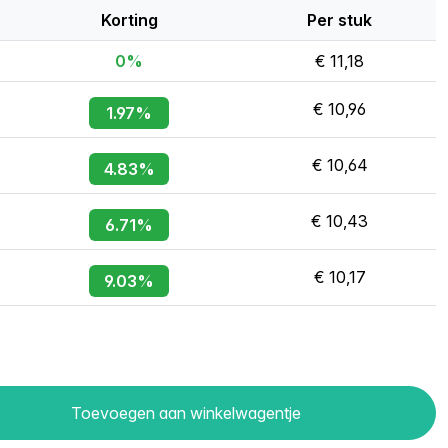
Korting
Per stuk
0%
€ 11,18
€ 10,96
1.97%
€ 10,64
4.83%
€ 10,43
6.71%
€ 10,17
9.03%
Toevoegen aan winkelwagentje