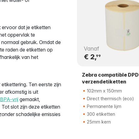
 ervoor dat je etiketten
het oppervlak te
ns normaal gebruik. Omdat de
Vanaf
te raden de etiketten op
€ 2,
99
hankelijk van het
Zebra compatible DPD
verzendetiketten
tikettering. Ten eerste zijn
102mm x 150mm
r afkomstig is uit
Direct thermisch (eco)
BPA-vrij
gemaakt,
 Tot slot zijn deze etiketten
Permanente lijm
zonder schadelijke emissies
300 etiketten
25mm kern