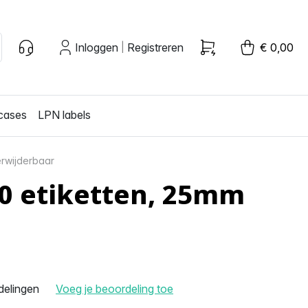
Inloggen
Registreren
€ 0,00
|
cases
LPN labels
erwijderbaar
0 etiketten, 25mm
delingen
Voeg je beoordeling toe