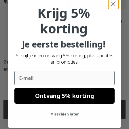
€ 11,
€ 14,
02
BTW
BTW
werkdagen
Krijg 5%
Op werkdagen voor 21:00 uur besteld,
dezelfde
korting
dag verzonden
Niet goed,
geld terug
Je eerste bestelling!
Al meer dan
90.000 tevreden klanten
Op rekening bestellen
is mogelijk
Schrijf je in en ontvang 5% korting, plus updates
en promoties.
Zebra (87000) compatible labels, 100mm x 50mm, 1.300
etiketten, 25mm kern, wit, permanent
Email
Ontvang 5% korting
SPECIFICATIES
Misschien later