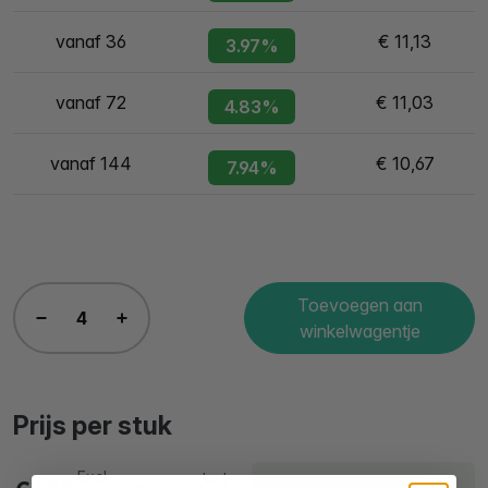
vanaf 36
€ 11,13
3.97%
vanaf 72
€ 11,03
4.83%
vanaf 144
€ 10,67
7.94%
Toevoegen aan
winkelwagentje
Prijs per stuk
Excl.
Incl.
Levering binnen 1
59