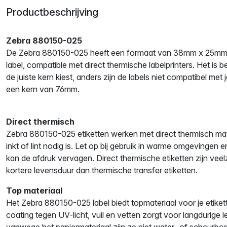
Productbeschrijving
Zebra 880150-025
De Zebra 880150-025 heeft een formaat van 38mm x 25mm. 
label, compatible met direct thermische labelprinters. Het is be
de juiste kern kiest, anders zijn de labels niet compatibel met j
een kern van 76mm.
Direct thermisch
Zebra 880150-025 etiketten werken met direct thermisch mat
inkt of lint nodig is. Let op bij gebruik in warme omgevingen en
kan de afdruk vervagen. Direct thermische etiketten zijn vee
kortere levensduur dan thermische transfer etiketten.
Top materiaal
Het Zebra 880150-025 label biedt topmateriaal voor je etik
coating tegen UV-licht, vuil en vetten zorgt voor langdurige l
vanwege het papiermateriaal zijn ze niet water- of scheurbes