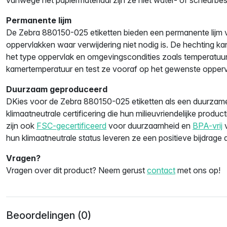
Permanente lijm
De Zebra 880150-025 etiketten bieden een permanente lijm 
oppervlakken waar verwijdering niet nodig is. De hechting kan
het type oppervlak en omgevingscondities zoals temperatuur.
kamertemperatuur en test ze vooraf op het gewenste oppervl
Duurzaam geproduceerd
DKies voor de Zebra 880150-025 etiketten als een duurzame
klimaatneutrale certificering die hun milieuvriendelijke produ
zijn ook
FSC-gecertificeerd
voor duurzaamheid en
BPA-vrij
v
hun klimaatneutrale status leveren ze een positieve bijdrage a
Vragen?
Vragen over dit product? Neem gerust
contact
met ons op!
Beoordelingen (0)