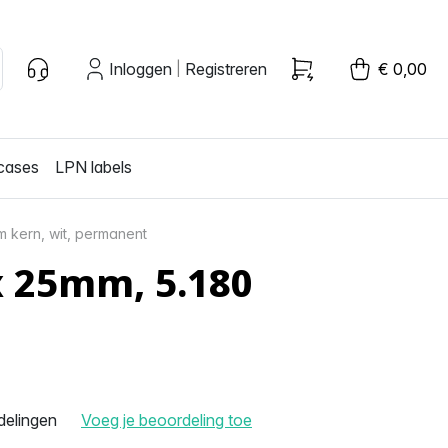
Inloggen
Registreren
€ 0,00
|
cases
LPN labels
m kern, wit, permanent
x 25mm, 5.180
delingen
Voeg je beoordeling toe