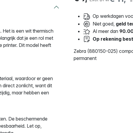
I
Op werkdagen voor
Niet goed,
geld te
Het is een wit thermisch
Al meer dan
90.00
langrijk dat je een rol met
Op rekening best
e printer. Dit model heeft
Zebra (880150-025) compati
permanent
eriaal, waardoor er geen
 direct zonlicht, want dit
lzijdig, maar hebben een
etten. De beschermende
eesbaarheid. Let op,
tendig.