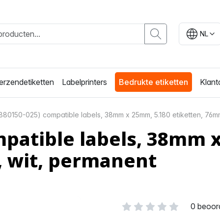
NL
erzendetiketten
Labelprinters
Bedrukte etiketten
Klant
880150-025) compatible labels, 38mm x 25mm, 5.180 etiketten, 76m
mpatible labels, 38mm 
, wit, permanent
0 beoor