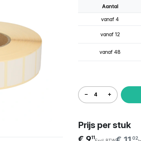
Aantal
vanaf 4
vanaf 12
vanaf 48
Prijs per stuk
€ 9,
€ 11,
11
02
Excl. BTW