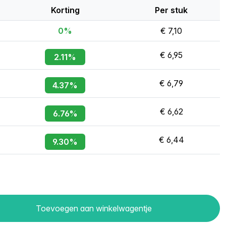
Korting
Per stuk
0%
€ 7,10
€ 6,95
2.11%
€ 6,79
4.37%
€ 6,62
6.76%
€ 6,44
9.30%
Toevoegen aan winkelwagentje