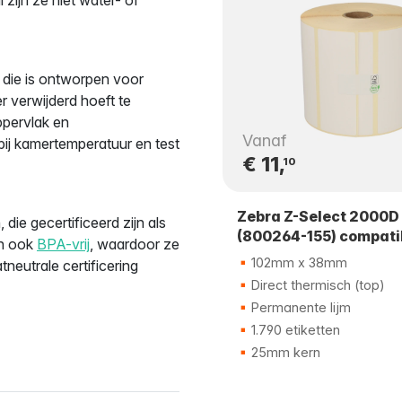
die is ontworpen voor
r verwijderd hoeft te
ppervlak en
Vanaf
bij kamertemperatuur en test
€ 11,
10
Zebra Z-Select 2000D
ie gecertificeerd zijn als
(800264-155) compati
jn ook
BPA-vrij
, waardoor ze
102mm x 38mm
tneutrale certificering
Direct thermisch (top)
Permanente lijm
1.790 etiketten
25mm kern