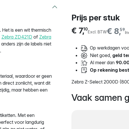
Prijs per stuk
€ 7,
€ 8,
10
et is een wit thermisch
59
Excl. BTW
In
e
Zebra ZD421D
of
Zebra
, anders zijn de labels niet
Op werkdagen voor
.
Niet goed,
geld te
Al meer dan
90.00
Op rekening best
eriaal, waardoor er geen
Zebra Z-Select 2000D (800
 direct zonlicht, want dit
lzijdig, maar hebben een
Vaak samen g
tiketten. Met een
perfect voor langdurig
zijn ze niet water- of