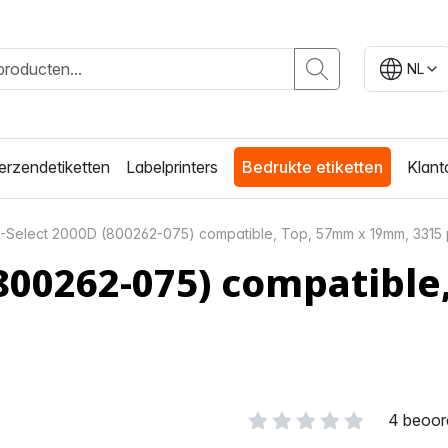
NL
erzendetiketten
Labelprinters
Bedrukte etiketten
Klant
-Select 2000D (800262-075) compatible, Top, 57mm x 19mm, 3315 p
(800262-075) compatibl
4 beoor