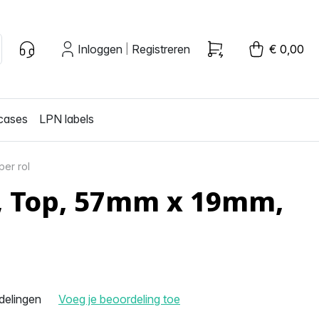
Inloggen
Registreren
€ 0,00
|
cases
LPN labels
er rol
e, Top, 57mm x 19mm,
delingen
Voeg je beoordeling toe