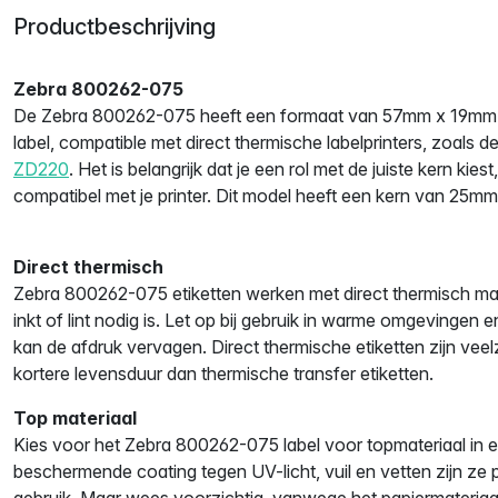
Productbeschrijving
Zebra 800262-075
De Zebra 800262-075 heeft een formaat van 57mm x 19mm. H
label, compatible met direct thermische labelprinters, zoals d
ZD220
. Het is belangrijk dat je een rol met de juiste kern kiest
compatibel met je printer. Dit model heeft een kern van 25mm
Direct thermisch
Zebra 800262-075 etiketten werken met direct thermisch mat
inkt of lint nodig is. Let op bij gebruik in warme omgevingen en
kan de afdruk vervagen. Direct thermische etiketten zijn vee
kortere levensduur dan thermische transfer etiketten.
Top materiaal
Kies voor het Zebra 800262-075 label voor topmateriaal in e
beschermende coating tegen UV-licht, vuil en vetten zijn ze 
gebruik. Maar wees voorzichtig, vanwege het papiermateriaal 