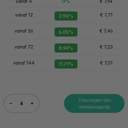
vanaf 4
0%
€ 7,94
vanaf 12
€ 7,71
2.90%
vanaf 36
€ 7,46
6.05%
vanaf 72
€ 7,23
8.94%
vanaf 144
€ 7,01
11.71%
Toevoegen aan
winkelwagentje