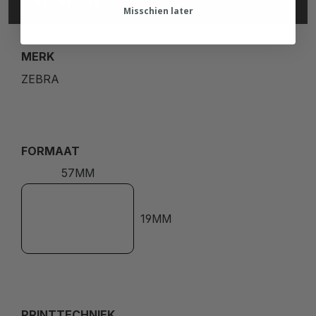
SPECIFICATIES
Misschien later
MERK
ZEBRA
FORMAAT
57MM
19MM
PRINTTECHNIEK