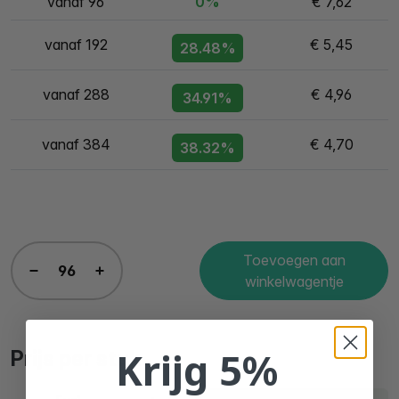
vanaf 96
0%
€ 7,62
vanaf 192
€ 5,45
28.48%
vanaf 288
€ 4,96
34.91%
vanaf 384
€ 4,70
38.32%
Toevoegen aan
winkelwagentje
Krijg 5%
Prijs per stuk