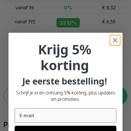
vanaf 96
0%
€ 8,52
vanaf 192
€ 6,55
23.12%
vanaf 288
€ 5,52
35.21%
Krijg 5%
vanaf 384
€ 5,29
37.91%
korting
Je eerste bestelling!
Schrijf je in en ontvang 5% korting, plus updates
Toevoegen aan
en promoties.
winkelwagentje
Email
Prijs per stuk