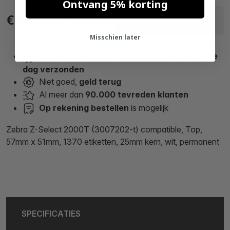
Ontvang 5% korting
Excl.
Incl.
Levering binnen 21
€ 8,
€ 10,
52
31
BTW
BTW
werkdagen
Misschien later
Op werkdagen voor 21:00 uur besteld,
dezelfde
dag verzonden
Niet goed,
geld terug
Al meer dan
90.000 tevreden klanten
Op rekening bestellen
is mogelijk
Zebra Z-Select 2000T (3007202-t) compatible, Top,
57mm x 51mm, 1370 etiketten, 25mm kern, wit, permanent
SPECIFICATIES