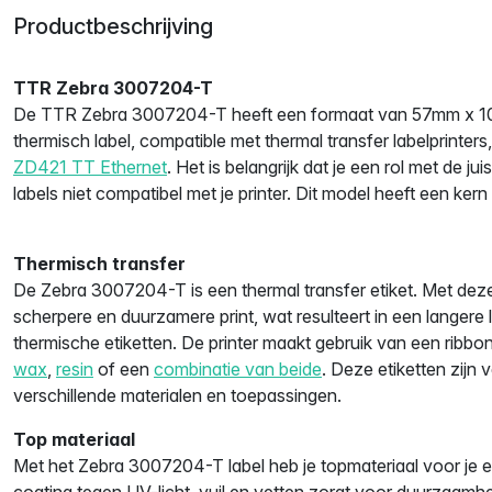
Productbeschrijving
TTR Zebra 3007204-T
De TTR Zebra 3007204-T heeft een formaat van 57mm x 10
thermisch label, compatible met thermal transfer labelprinters
ZD421 TT Ethernet
. Het is belangrijk dat je een rol met de jui
labels niet compatibel met je printer. Dit model heeft een ke
Thermisch transfer
De Zebra 3007204-T is een thermal transfer etiket. Met deze e
scherpere en duurzamere print, wat resulteert in een langere
thermische etiketten. De printer maakt gebruik van een ribbon
wax
,
resin
of een
combinatie van beide
. Deze etiketten zijn 
verschillende materialen en toepassingen.
Top materiaal
Met het Zebra 3007204-T label heb je topmateriaal voor je 
coating tegen UV-licht, vuil en vetten zorgt voor duurzaamh