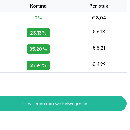
Korting
Per stuk
0%
€ 8,04
€ 6,18
23.13%
€ 5,21
35.20%
€ 4,99
37.94%
Toevoegen aan winkelwagentje