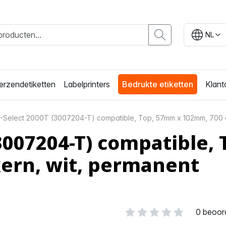
NL
erzendetiketten
Labelprinters
Bedrukte etiketten
Klant
-Select 2000T (3007204-T) compatible, Top, 57mm x 102mm, 700 et
(3007204-T) compatible
kern, wit, permanent
0 beoor