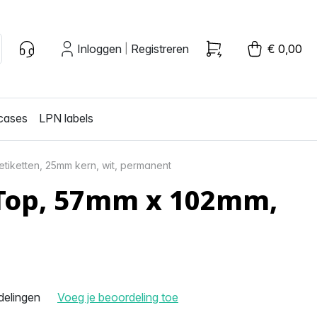
Inloggen
Registreren
€ 0,00
|
cases
LPN labels
iketten, 25mm kern, wit, permanent
, Top, 57mm x 102mm,
delingen
Voeg je beoordeling toe