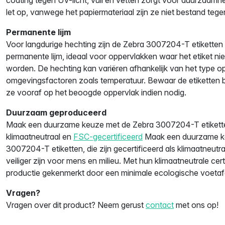
let op, vanwege het papiermateriaal zijn ze niet bestand teg
Permanente lijm
Voor langdurige hechting zijn de Zebra 3007204-T etiketten 
permanente lijm, ideaal voor oppervlakken waar het etiket nie
worden. De hechting kan variëren afhankelijk van het type o
omgevingsfactoren zoals temperatuur. Bewaar de etiketten b
ze vooraf op het beoogde oppervlak indien nodig.
Duurzaam geproduceerd
Maak een duurzame keuze met de Zebra 3007204-T etiketten, 
klimaatneutraal en
FSC-gecertificeerd
Maak een duurzame k
3007204-T etiketten, die zijn gecertificeerd als klimaatneutr
veiliger zijn voor mens en milieu. Met hun klimaatneutrale cer
productie gekenmerkt door een minimale ecologische voetaf
Vragen?
Vragen over dit product? Neem gerust
contact
met ons op!