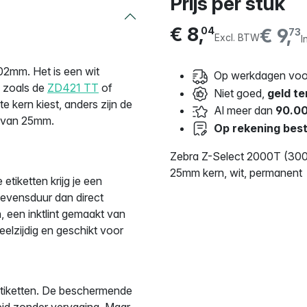
Prijs per stuk
€ 8,
€ 9,
04
73
Excl. BTW
I
2mm. Het is een wit
Op werkdagen voor
, zoals de
ZD421 TT
of
Niet goed,
geld te
ste kern kiest, anders zijn de
Al meer dan
90.00
rn van 25mm.
Op rekening best
Zebra Z-Select 2000T (300
25mm kern, wit, permanent
tiketten krijg je een
 levensduur dan direct
, een inktlint gemaakt van
veelzijdig en geschikt voor
etiketten. De beschermende
eid zonder vervaging. Maar