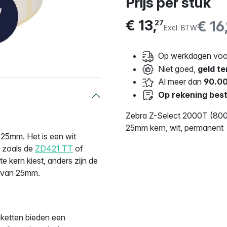
Prijs per stuk
€ 13,
€ 16
27
Excl. BTW
Op werkdagen voor
Niet goed,
geld te
Al meer dan
90.00
Op rekening best
Zebra Z-Select 2000T (800
25mm kern, wit, permanent
5mm. Het is een wit
, zoals de
ZD421 TT
of
ste kern kiest, anders zijn de
rn van 25mm.
iketten bieden een