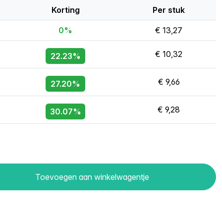
Korting
Per stuk
0%
€ 13,27
€ 10,32
22.23%
€ 9,66
27.20%
€ 9,28
30.07%
Toevoegen aan winkelwagentje