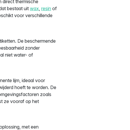
 direct thermische
 dat bestaat uit
wax
,
resin
of
geschikt voor verschillende
etiketten. De beschermende
 leesbaarheid zonder
l niet water- of
nte lijm, ideaal voor
wijderd hoeft te worden. De
 omgevingsfactoren zoals
st ze vooraf op het
oplossing, met een