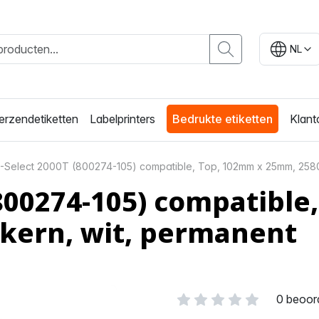
NL
erzendetiketten
Labelprinters
Bedrukte etiketten
Klant
-Select 2000T (800274-105) compatible, Top, 102mm x 25mm, 2580 
(800274-105) compatibl
 kern, wit, permanent
0 beoor