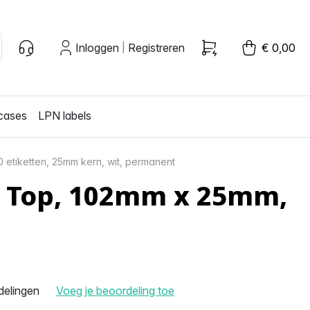
Inloggen
Registreren
€ 0,00
|
cases
LPN labels
etiketten, 25mm kern, wit, permanent
e, Top, 102mm x 25mm,
delingen
Voeg je beoordeling toe