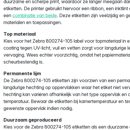
duurzame en scherpe print, waardoor ze langer meegaan dan
etiketten. De printer gebruikt hiervoor een ribbon, een inktlint
een
combinatie van beide
. Deze etiketten zijn veelzijdig en 
materialen en toepassingen.
Top materiaal
Kies voor het Zebra 800274-105 label voor topmateriaal in 
coating tegen UV-licht, vuil en vetten zorgt voor langdurige
vervaging. Wees echter voorzichtig, omdat het papiermateriaa
scheurbestendig is.
Permanente lijm
De Zebra 800274-105 etiketten zijn voorzien van een permane
langdurige hechting op oppervlakken waar het etiket niet ver
hechting kan variëren afhankelijk van het type oppervlak en
temperatuur. Bewaar de etiketten bij kamertemperatuur en te
gewenste oppervlak indien nodig.
Duurzaam geproduceerd
Kies voor de Zebra 800274-105 etiketten als een duurzame 